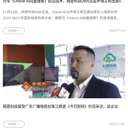
分享《Oracle AI向量搜索》前沿技术，网思科技DBA总监尹海文将出席SACC大会！
11月24日，网思科技DBA总监、Oracle ACE尹海文将应邀出席在上海举办的
2023 SACC中国系统架构师大会，做题为《Oracle AI向量搜索》的演讲报告，并
参与向量数据库技术探索专题圆桌讨论。（一）大会信息：2023 SACC中国系统
架构师大会是由IT168、ChinaUnix和ITPUB联合主办，以“数字转型 架构演进”为
MORE >
2023/11/14
主题的技术盛会。大
网思科技接受广东广播电视台珠江频道《今日财经》栏目采访，谈企业从产品向解决方案转型背后的战略考量
MORE >
2023/11/07