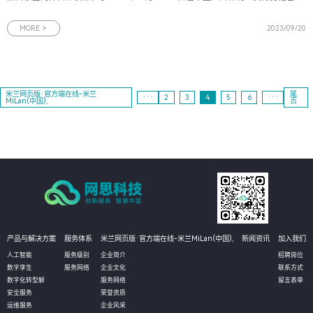
第11届中国移动全球合作伙伴大会。作为中国移动的重要合作伙伴，网思科技再
次应邀参与中国移动这场规格最高、覆盖面最广的年度盛会。届时，网思科技将
MORE >
2023/09/20
展示人工智能和数
米兰网页版·官方端在线-米兰
尾
···
2
3
4
5
6
···
MiLan(中国),
页
产品与解决方案
服务体系
米兰网页版·官方端在线-米兰MiLan(中国),
新闻资讯
加入我们
人工智能
服务级别
企业简介
招聘岗位
数字孪生
服务网络
企业文化
联系方式
数字化转型解
服务网络
留言表单
安全服务
荣誉资质
运维服务
企业风采