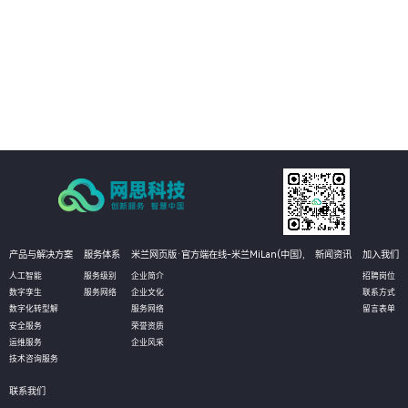
02
能耗与环境管理：提供整体园区的能耗监控板块，对园区内整个区域的用电、
用水等能源耗散情况进行分类分项的统计，实现社区内涵盖水、电、汽、燃
气、热力等全能源介质的能耗数据自动采集、实时监控、能耗动态分析、能源
结构优化的全面管理；建立科学、完善的能耗指标和能源评价体系，加强能源
03
使用的计划性、提高能源利用率、均衡能源负荷。
资产管理：对园区内各类资产进行实时监控，包括基础设施、办公设备、动环
设备、水电管路、IT设备等，系统随时调取查看各类设备的运行状态信息。当
设备发生告警时，通过短信、微信消息等方式推送给管理人员，进而在系统的
3D场景中快速定位故障设备，帮助运维人员及时解决问题。
产品与解决方案
服务体系
米兰网页版·官方端在线-米兰MiLan(中国),
新闻资讯
加入我们
人工智能
服务级别
企业简介
招聘岗位
数字孪生
服务网络
企业文化
联系方式
数字化转型解
服务网络
留言表单
安全服务
荣誉资质
运维服务
企业风采
技术咨询服务
联系我们