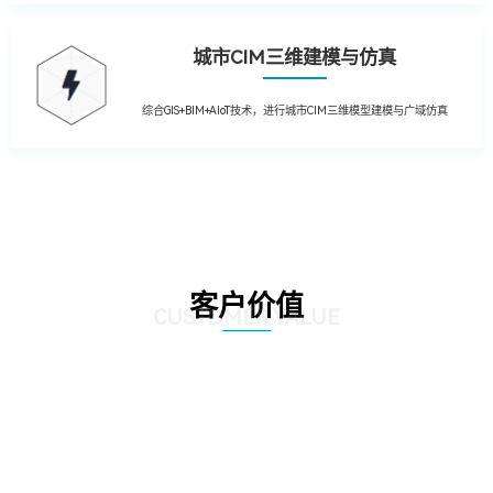
城市CIM三维建模与仿真
综合GIS+BIM+AIoT技术，进行城市CIM三维模型建模与广域仿真
客户价值
CUSTOMER VALUE
01
提升运营效率：通过引入先进的物联网技术，实现园区内设备的远程监控和自
动控制，降低人工干预成本，提高管理效率；利用大数据分析技术，对园区运
营数据进行深入挖掘，为管理层提供决策支持，优化资源配置。