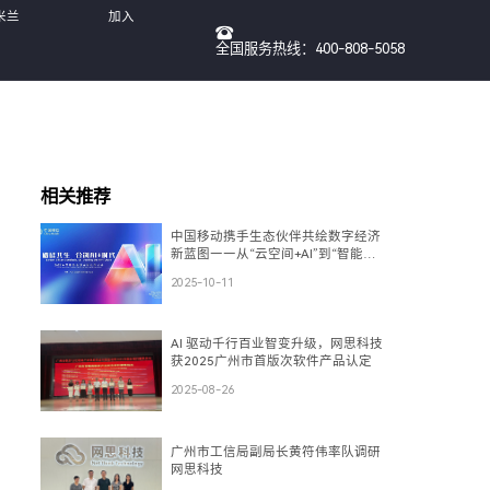
米兰
加入
全国服务热线：400-808-5058
我们
相关推荐
中国移动携手生态伙伴共绘数字经济
新蓝图——从“云空间+AI”到“智能
体”，再到“数盾”可信流通
2025-10-11
AI 驱动千行百业智变升级，网思科技
获2025广州市首版次软件产品认定
2025-08-26
广州市工信局副局长黄符伟率队调研
网思科技