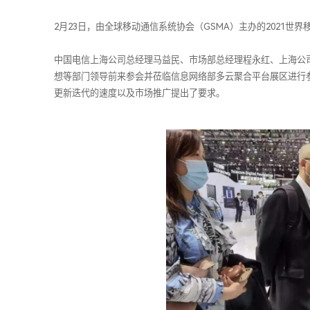
2月23日，由全球移动通信系统协会（GSMA）主办的2021世
中国电信上海公司总经理马益民、市场部总经理程永红、上海公
想等部门领导前来参会并莅临信息网络部多云聚合平台展区进行
更新迭代的速度以及市场推广提出了要求。