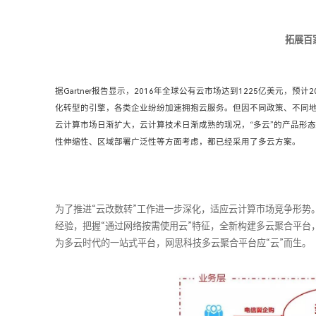
拓展百
据Gartner报告显示，2016年全球公有云市场达到1225亿美元，预
化转型的引擎，各类企业纷纷加速拥抱云服务。但因不同政策、不同
云计算市场日渐扩大，云计算技术日渐成熟的现况，“多云”的产品形
性伸缩性、区域部署广泛性等方面考虑，都已经采用了多云方案。
为了推进“云改数转”工作进一步深化，适应云计算市场竞争形
经验，把握“通过网络按需使用云”特征，全新构建多云聚合平台
为多云时代的一站式平台，网思科技多云聚合平台应“云”而生。