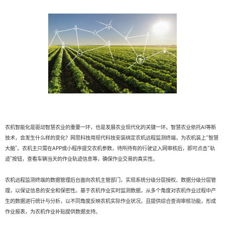
农机智能化是驱动智慧农业的重要一环，也是发展农业现代化的关键一环。智慧农业依托AI等新
技术，会发生什么样的变化？网思科技用现代科技安装绑定农机远程监测终端，为农机装上“智慧
大脑”。农机主只需在APP或小程序提交农机参数，待所持有的行驶证入网审核后，即可点击“轨
迹”按钮，查看车辆当天的作业轨迹信息等，确保作业交易的真实性。
农机远程监测终端的数据管理后台面向农机主管部门，实现系统分级分层授权、数据分级分层管
理，以保证信息的安全和保密性。基于农机作业实时监测数据，从多个角度对农机作业过程中产
生的数据进行统计与分析，以不同角度反映农机实际作业状况，且提供综合查询审核功能，形成
作业报表，为农机作业补贴提供数据支持。