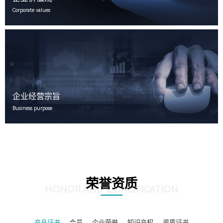
Corporate values
企业经营宗旨
Business purpose
荣誉资质
HONOR AND QUALIFICATION
产品证书
会员
企业荣誉
知识产权
资质证书