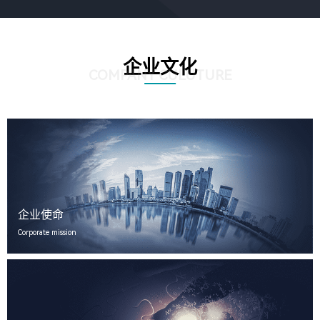
企业文化
COMPANY CULUTURE
企业使命
Corporate mission