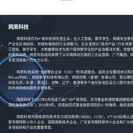
网思科技
网思科技作为一家科技领先型企业，在人工智能、数字孪生、网络安全等
产业化应用经验，并拥有敏锐的行业洞察力。企业坚持以“技术产品+行业场景
工智能、数字孪生、大数据等技术为用户提供数字化的产品及解决方案。凭借
的服务品质，网思科技成功获得了以中国移动为首的三大运营商、广汽集团、
多家顶级客户的大力认可。
网思科技采用“全国整合企业（CIE）”的先进理念，成员企业囊括米兰网
MiLan(中国),、网思数字科技有限公司、网思控股（香港）有限公司、星云
后在北京、天津、黑龙江、吉林、辽宁、香港等多个省份及地区设立15家分支
的市场网络和服务支撑体系。
网思科技于2023年8月完成了由广州产投领投、天河基金和建智集团跟投
潜在独角兽企业”；2024年9月，完成由范式基金独家领投的A+轮融资，融资
网思科技凭借雄厚的技术实力成功获得CMMI5、CCRC、6个ISO标准
家专精特新小巨人企业、国家高新技术企业、广东省专精特新中小企业和广州
多项政府和行业的重要荣誉。