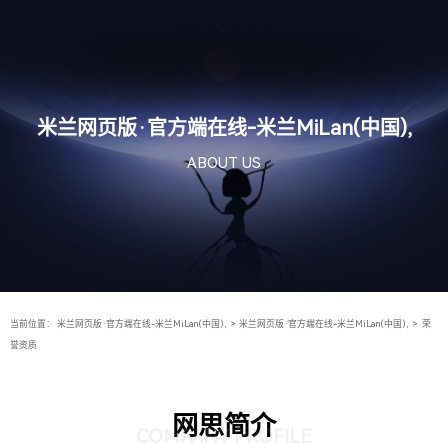
米兰网页版·官方端在线-米兰MiLan(中国),
ABOUT US
当前位置：
米兰网页版·官方端在线-米兰MiLan(中国),
>
米兰网页版·官方端在线-米兰MiLan(中国),
>
荣
誉资质
网思简介
COMPANY PROFILE