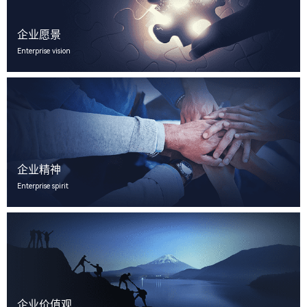
企业愿景
Enterprise vision
企业精神
Enterprise spirit
企业价值观