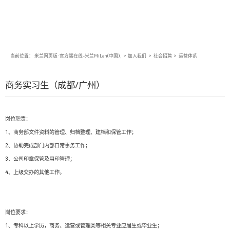
当前位置：
米兰网页版·官方端在线-米兰MiLan(中国),
>
加入我们
>
社会招聘
>
运营体系
商务实习生（成都/广州）
岗位职责：
1、商务部文件资料的管理、归档整理、建档和保管工作；
2、协助完成部门内部日常事务工作；
3、公司印章保管及用印管理；
4、上级交办的其他工作。
岗位要求：
1、专科以上学历，商务、运营或管理类等相关专业应届生或毕业生；