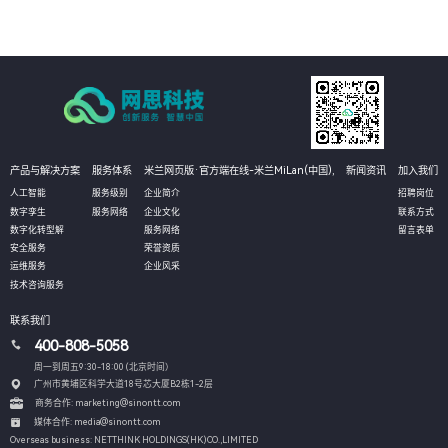
产品与解决方案
服务体系
米兰网页版·官方端在线-米兰MiLan(中国),
新闻资讯
加入我们
人工智能
服务级别
企业简介
招聘岗位
数字孪生
服务网络
企业文化
联系方式
数字化转型解
服务网络
留言表单
安全服务
荣誉资质
运维服务
企业风采
技术咨询服务
联系我们
400-808-5058
周一到周五9:30-18:00 (北京时间）
广州市黄埔区科学大道18号芯大厦B2栋1-2层
商务合作: marketing@sinontt.com
媒体合作: media@sinontt.com
Overseas business: NETTHINK HOLDINGS(HK)CO.,LIMITED