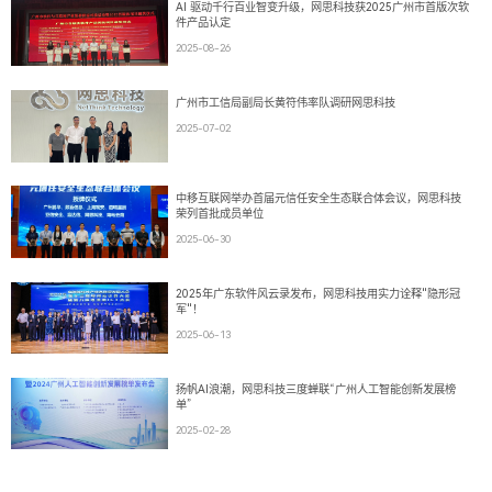
AI 驱动千行百业智变升级，网思科技获2025广州市首版次软
件产品认定
2025-08-26
广州市工信局副局长黄符伟率队调研网思科技
2025-07-02
中移互联网举办首届元信任安全生态联合体会议，网思科技
荣列首批成员单位
2025-06-30
2025年广东软件风云录发布，网思科技用实力诠释"隐形冠
军"！
2025-06-13
扬帆AI浪潮，网思科技三度蝉联“广州人工智能创新发展榜
单”
2025-02-28