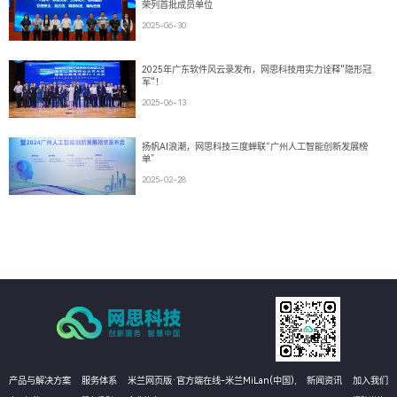
荣列首批成员单位
2025-06-30
2025年广东软件风云录发布，网思科技用实力诠释"隐形冠
军"！
2025-06-13
扬帆AI浪潮，网思科技三度蝉联“广州人工智能创新发展榜
单”
2025-02-28
产品与解决方案
服务体系
米兰网页版·官方端在线-米兰MiLan(中国),
新闻资讯
加入我们