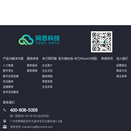
产品与解决方案
服务体系
米兰网页版·官方端在线-米兰MiLan(中国),
新闻资讯
加入我们
人工智能
服务级别
企业简介
招聘岗位
数字孪生
服务网络
企业文化
联系方式
数字化转型解
服务网络
留言表单
安全服务
荣誉资质
运维服务
企业风采
技术咨询服务
联系我们
400-808-5058
周一到周五9:30-18:00 (北京时间）
广州市黄埔区科学大道18号芯大厦B2栋1-2层
商务合作: marketing@sinontt.com