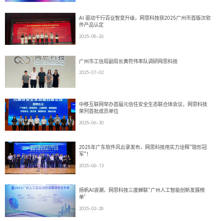
AI 驱动千行百业智变升级，网思科技获2025广州市首版次软
件产品认定
2025-08-26
广州市工信局副局长黄符伟率队调研网思科技
2025-07-02
中移互联网举办首届元信任安全生态联合体会议，网思科技
荣列首批成员单位
2025-06-30
2025年广东软件风云录发布，网思科技用实力诠释"隐形冠
军"！
2025-06-13
扬帆AI浪潮，网思科技三度蝉联“广州人工智能创新发展榜
单”
2025-02-28