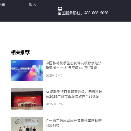
米兰
加入
全国服务热线：400-808-5058
我们
相关推荐
中国移动携手生态伙伴共绘数字经济
新蓝图——从“云空间+AI”到“智能
体”，再到“数盾”可信流通
2025-10-11
AI 驱动千行百业智变升级，网思科技
获2025广州市首版次软件产品认定
2025-08-26
广州市工信局副局长黄符伟率队调研
网思科技