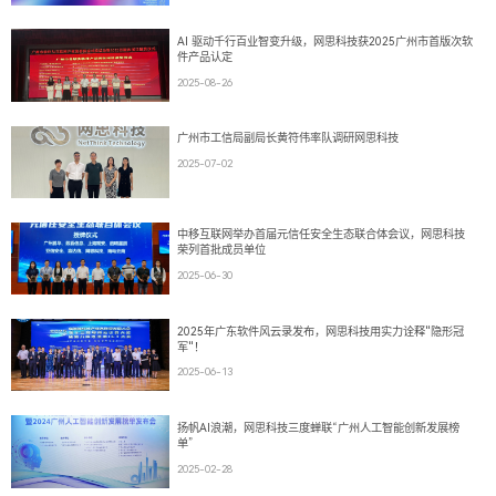
AI 驱动千行百业智变升级，网思科技获2025广州市首版次软
件产品认定
2025-08-26
广州市工信局副局长黄符伟率队调研网思科技
2025-07-02
中移互联网举办首届元信任安全生态联合体会议，网思科技
荣列首批成员单位
2025-06-30
2025年广东软件风云录发布，网思科技用实力诠释"隐形冠
军"！
2025-06-13
扬帆AI浪潮，网思科技三度蝉联“广州人工智能创新发展榜
单”
2025-02-28