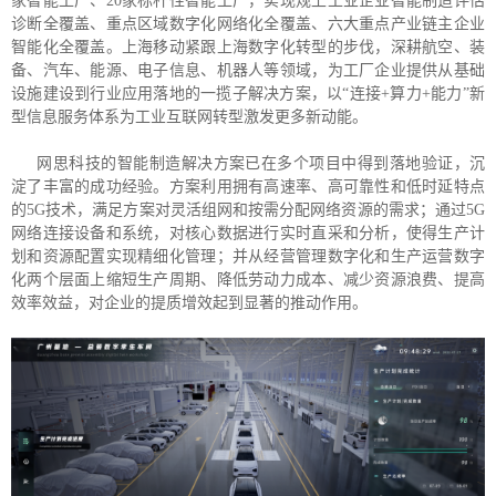
家智能工厂、20家标杆性智能工厂，实现规上工业企业智能制造评估
诊断全覆盖、重点区域数字化网络化全覆盖、六大重点产业链主企业
智能化全覆盖。上海移动紧跟上海数字化转型的步伐，深耕航空、装
备、汽车、能源、电子信息、机器人等领域，为工厂企业提供从基础
设施建设到行业应用落地的一揽子解决方案，以“连接+算力+能力”新
型信息服务体系为工业互联网转型激发更多新动能。
网思科技的智能制造解决方案已在多个项目中得到落地验证，沉
淀了丰富的成功经验。方案利用拥有高速率、高可靠性和低时延特点
的5G技术，满足方案对灵活组网和按需分配网络资源的需求；通过5G
网络连接设备和系统，对核心数据进行实时直采和分析，使得生产计
划和资源配置实现精细化管理；并从经营管理数字化和生产运营数字
化两个层面上缩短生产周期、降低劳动力成本、减少资源浪费、提高
效率效益，对企业的提质增效起到显著的推动作用。