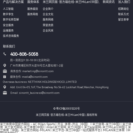
产品与解决方案
服务体系
米兰网页版·官方端在线-米兰MiLan(中国),
新闻资讯
加入我们
人工智能
服务级别
企业简介
招聘岗位
数字孪生
服务网络
企业文化
联系方式
数字化转型解
服务网络
留言表单
安全服务
荣誉资质
运维服务
企业风采
技术咨询服务
联系我们
400-808-5058
周一到周五9:30-18:00 (北京时间）
广州市黄埔区科学大道18号芯大厦B2栋1-2层
商务合作: marketing@sinontt.com
媒体合作: media@sinontt.com
Overseas business: NETTHINK HOLDINGS(HK)CO.,LIMITED
Add: Unit 04-05, 16F, The Broadway No.54-62 Lockhart Road,
Wanchai, HongKong
Email: sinontt_business@sinontt.com
© 粤ICP备20035220号
米兰网页版·官方端在线-米兰MiLan(中国), 版权所有
米兰体育中国官方网站 - AC Milan Sports
|
开云·体育-开云（中国）
|
米兰体育-米兰(中国)
|
米兰体
育·米兰官方网站-米兰体育(中国)
|
milan米兰官网_米兰(中国)
|
米兰app官网-米兰MiLan(中国)
|
米
兰体育「中国」米兰官方网站-MILAN
|
米兰平台-米兰(中国)一站式服务平台
|
MILAN米兰体育·(中
国)官方网站
|