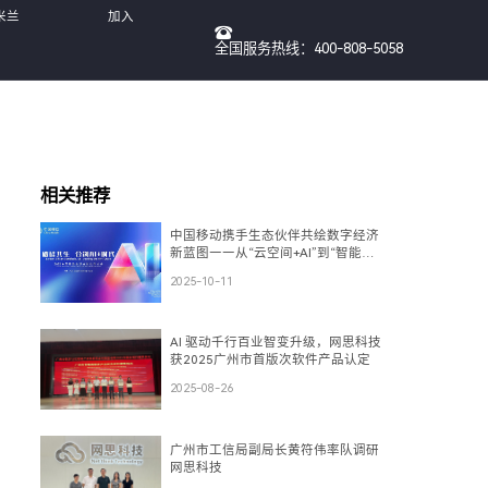
米兰
加入
全国服务热线：400-808-5058
我们
相关推荐
中国移动携手生态伙伴共绘数字经济
新蓝图——从“云空间+AI”到“智能
体”，再到“数盾”可信流通
2025-10-11
AI 驱动千行百业智变升级，网思科技
获2025广州市首版次软件产品认定
2025-08-26
广州市工信局副局长黄符伟率队调研
网思科技