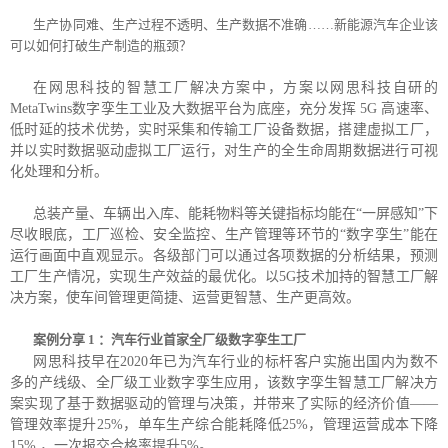
生产协同难、生产过程不透明、生产数据不准确……新能源汽车企业该
可以如何打破生产制造的瓶颈？
在网思科技的智慧工厂解决方案中，方案以网思科技自研的
MetaTwins数字孪生工业及大数据平台为底座，充分发挥 5G 高速率、
低时延的技术优势，实时采集和传输工厂设备数据，搭建虚拟工厂，
并以实时数据驱动虚拟工厂运行，对生产的全生命周期数据进行可视
化处理和分析。
总装产量、车辆出入库、能耗物料等关键指标均能在“一屏感知”下
尽收眼底，工厂巡检、安全监控、生产管理等环节的“数字孪生”能在
运行画面中直观显示。各级部门可以通过各项数据的分析结果，预测
工厂生产情况，实现生产效益的最优化。以5G技术加持的智慧工厂解
决方案，使车间管理更简捷、运营更智慧、生产更高效。
案例分享 1 ：汽车行业首家全厂级数字孪生工厂
网思科技早在2020年已为汽车行业的标杆客户实施出国内为数不
多的产线级、全厂级工业数字孪生应用，该数字孪生智慧工厂解决方
案实现了基于数据驱动的管理与决策，并带来了实际的经济价值——
管理效率提升25%，单车生产综合能耗降低25%，管理运营成本下降
15% ，一次报交合格率提升5%。