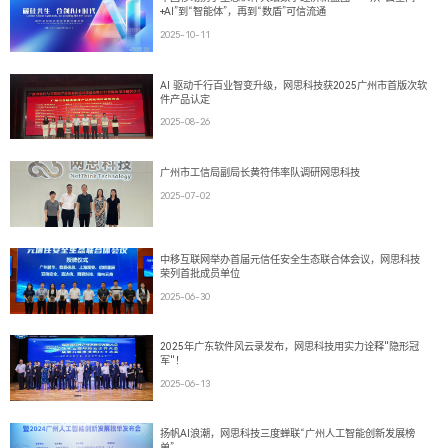
+AI”到“智能体”，再到“数盾”可信流通
2025-10-11
AI 驱动千行百业智变升级，网思科技获2025广州市首版次软
件产品认定
2025-08-26
广州市工信局副局长黄符伟率队调研网思科技
2025-07-02
中移互联网举办首届元信任安全生态联合体会议，网思科技
荣列首批成员单位
2025-06-30
2025年广东软件风云录发布，网思科技用实力诠释"隐形冠
军"！
2025-06-13
扬帆AI浪潮，网思科技三度蝉联“广州人工智能创新发展榜
单”