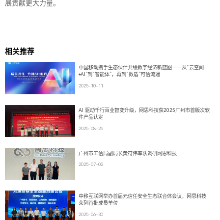
展贡献更大力量。
相关推荐
中国移动携手生态伙伴共绘数字经济新蓝图——从“云空间
+AI”到“智能体”，再到“数盾”可信流通
2025-10-11
AI 驱动千行百业智变升级，网思科技获2025广州市首版次软
件产品认定
2025-08-26
广州市工信局副局长黄符伟率队调研网思科技
2025-07-02
中移互联网举办首届元信任安全生态联合体会议，网思科技
荣列首批成员单位
2025-06-30