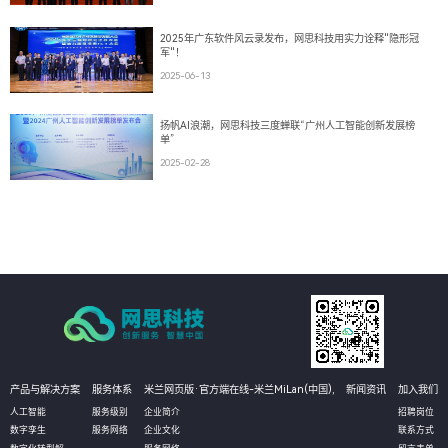
2025年广东软件风云录发布，网思科技用实力诠释"隐形冠
军"！
2025-06-13
扬帆AI浪潮，网思科技三度蝉联“广州人工智能创新发展榜
单”
2025-02-28
产品与解决方案
服务体系
米兰网页版·官方端在线-米兰MiLan(中国),
新闻资讯
加入我们
人工智能
服务级别
企业简介
招聘岗位
数字孪生
服务网络
企业文化
联系方式