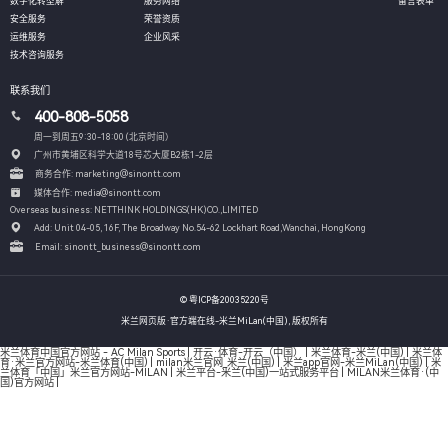
数字化转型解
服务网络
留言表单
安全服务
荣誉资质
运维服务
企业风采
技术咨询服务
联系我们
400-808-5058
周一到周五9:30-18:00 (北京时间）
广州市黄埔区科学大道18号芯大厦B2栋1-2层
商务合作: marketing@sinontt.com
媒体合作: media@sinontt.com
Overseas business: NETTHINK HOLDINGS(HK)CO.,LIMITED
Add: Unit 04-05, 16F, The Broadway No.54-62 Lockhart Road,
Wanchai, HongKong
Email: sinontt_business@sinontt.com
© 粤ICP备20035220号
米兰网页版·官方端在线-米兰MiLan(中国), 版权所有
米兰体育中国官方网站 - AC Milan Sports
|
开云·体育-开云（中国）
|
米兰体育-米兰(中国)
|
米兰体
育·米兰官方网站-米兰体育(中国)
|
milan米兰官网_米兰(中国)
|
米兰app官网-米兰MiLan(中国)
|
米
兰体育「中国」米兰官方网站-MILAN
|
米兰平台-米兰(中国)一站式服务平台
|
MILAN米兰体育·(中
国)官方网站
|