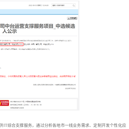
供IT综合支撑服务，通过分析各地市一线业务需求、定制开发个性化应