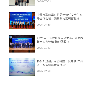
2025-07-02
中移互联网举办首届元信任安全生态
联合体会议，网思科技荣列首批成员
单位
2025-06-30
2025年广东软件风云录发布，网思科
技用实力诠释"隐形冠军"！
2025-06-13
扬帆AI浪潮，网思科技三度蝉联“广州
人工智能创新发展榜单”
2025-02-28