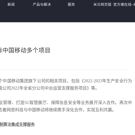
新闻
产品与解决
服务
米兰网页版·官方端在线-
中心
方案
体系
MiLan(中国),
标中国移动多个项目
国移动集团旗下公司的相关项目，包括《2022-2023年生产安全行为
公司2022年全省分公司中台运营支撑服务项目》等。
业管理、打造5G智慧展厅、保障信息安全等业务展开深入合作。再次中
志着网思科技与中国移动将继续携手深化合作，实现互利共赢。
定制算法集成支撑服务