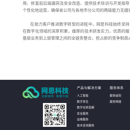
用、修复前后端漏洞及安全改造、提供技术培训与开发指导
个性化地运营，确保省公司与各地市分公司的两级能力无缝
在助力客户推进数字转型的进程中，网思科技始终坚持
在数字化领域的深厚积累，雄厚的技术研发实力，优质的服
基层业务到上层管理之间的全链条整合，抢占新的竞争制高
产品与解决方案
服务体系
人工智能
服务级别
数字孪生
服务网络
数字化转型解
安全服务
运维服务
技术咨询服务