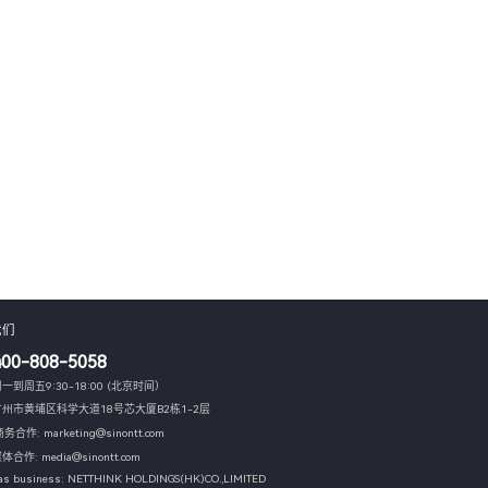
我们
400-808-5058
一到周五9:30-18:00 (北京时间）
广州市黄埔区科学大道18号芯大厦B2栋1-2层
务合作: marketing@sinontt.com
体合作: media@sinontt.com
as business: NETTHINK HOLDINGS(HK)CO.,LIMITED