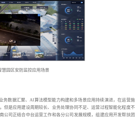
智慧园区安防监控应用场景
业务数据汇聚、AI算法模型能力构建和多场景应用持续演进，在运营施
。但是应用建设周期较长、业务处理协同不足、运营过程智能化程度不
南公司正结合中台运营工作和各分公司发展规模，组建应用开发帮扶团