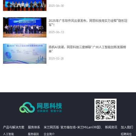
2025-06-30
2025年广东软件风云录发布，网思科技用实力诠释"隐形冠
军"！
2025-06-13
扬帆AI浪潮，网思科技三度蝉联“广州人工智能创新发展榜
单”
2025-02-28
产品与解决方案
服务体系
米兰网页版·官方端在线-米兰MiLan(中国),
新闻资讯
加入我们
人工智能
服务级别
企业简介
招聘岗位