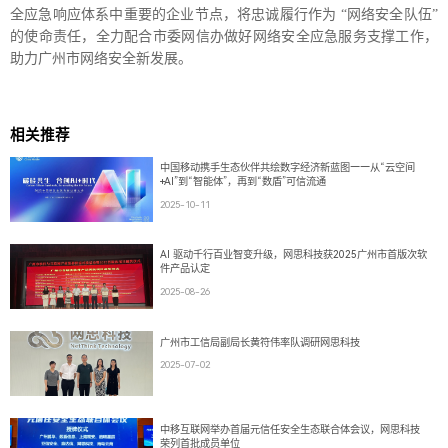
全应急响应体系中重要的企业节点，将忠诚履行作为 “网络安全队伍”
的使命责任，全力配合市委网信办做好网络安全应急服务支撑工作，
助力广州市网络安全新发展。
相关推荐
中国移动携手生态伙伴共绘数字经济新蓝图——从“云空间
+AI”到“智能体”，再到“数盾”可信流通
2025-10-11
AI 驱动千行百业智变升级，网思科技获2025广州市首版次软
件产品认定
2025-08-26
广州市工信局副局长黄符伟率队调研网思科技
2025-07-02
中移互联网举办首届元信任安全生态联合体会议，网思科技
荣列首批成员单位