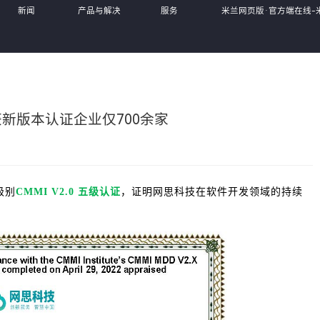
新闻
产品与解决
服务
米兰网页版·官方端在线-
中心
方案
体系
MiLan(中国),
获新版本认证企业仅700余家
级别
CMMI V2.0 五级认证
，证明网思科技在软件开发领域的持续