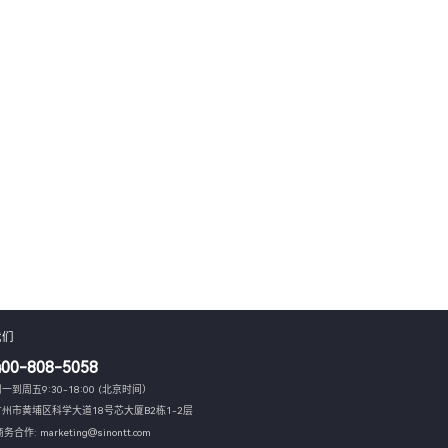
我们
400-808-5058
一到周五9:30-18:00 (北京时间）
广州市黄埔区科学大道18号芯大厦B2栋1-2层
务合作: marketing@sinontt.com