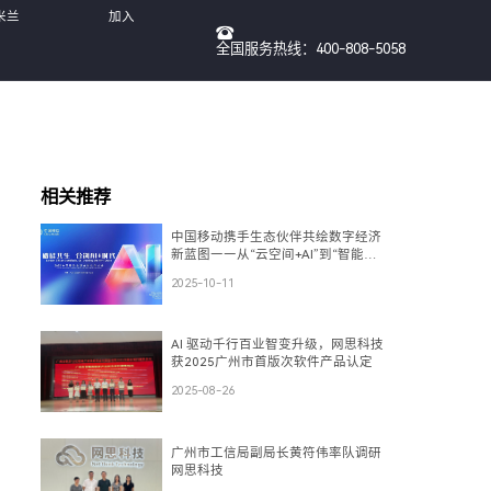
米兰
加入
全国服务热线：400-808-5058
我们
相关推荐
中国移动携手生态伙伴共绘数字经济
新蓝图——从“云空间+AI”到“智能
体”，再到“数盾”可信流通
2025-10-11
AI 驱动千行百业智变升级，网思科技
获2025广州市首版次软件产品认定
2025-08-26
广州市工信局副局长黄符伟率队调研
网思科技