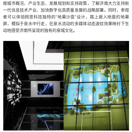
南城市概况、产业生态、发展规划和支持政策，了解济南大力支持新
一代信息技术产业、加快数字化高质量发展的战略部署。同时，参观
者可以体验网思科技独特的“地幕沙盘”设计，踏上嵌入地面的地幕
屏，模拟于泉水中行走，在泉水流动的多媒体动态波纹效果映衬下生
动地感受济南所呈现的独有的泉城文化。