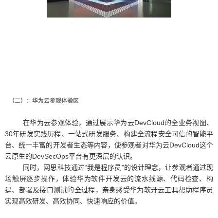
（二）：华为云参观体验区
在华为云参观体验，通过展示华为云DevCloud的全业务视图、
30年研发实践历程、一站式研发服务、构建全流程安全可信的智能平
台、统一丰富的开发者生态等内容，使参观者对华为云DevCloud这个
云原生的DevSecOps平台有更深层的认识。
同时，网思科技通过“我是程序员”的设计理念，让参观者通过现
场触屏逐步操作，体验华为软件开发云的流水线源、代码检查、构
建、部署及接口测试的全过程，亲身感受华为软开云工具帮助程序员
实现高效研发、高效协同、快速响应的价值。