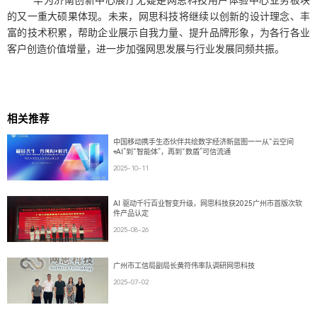
的又一重大硕果体现。未来，网思科技将继续以创新的设计理念、丰
富的技术积累，帮助企业展示自我力量、提升品牌形象，为各行各业
客户创造价值增量，进一步加强网思发展与行业发展同频共振。
相关推荐
中国移动携手生态伙伴共绘数字经济新蓝图——从“云空间
+AI”到“智能体”，再到“数盾”可信流通
2025-10-11
AI 驱动千行百业智变升级，网思科技获2025广州市首版次软
件产品认定
2025-08-26
广州市工信局副局长黄符伟率队调研网思科技
2025-07-02