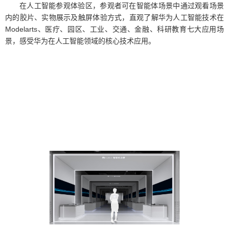
在人工智能参观体验区，参观者可在智能体场景中通过观看场景
内的胶片、实物展示及触屏体验方式，直观了解华为人工智能技术在
Modelarts、医疗、园区、工业、交通、金融、科研教育七大应用场
景，感受华为在人工智能领域的核心技术应用。