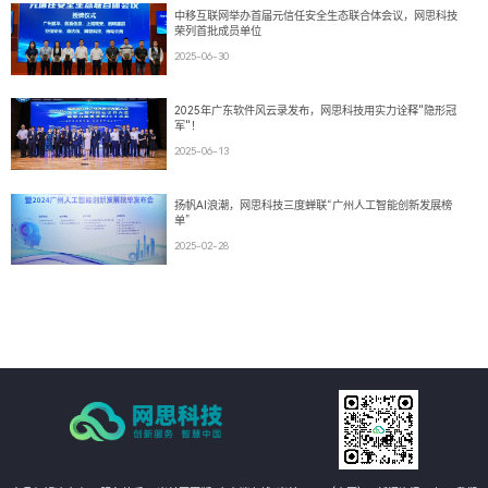
中移互联网举办首届元信任安全生态联合体会议，网思科技
荣列首批成员单位
2025-06-30
2025年广东软件风云录发布，网思科技用实力诠释"隐形冠
军"！
2025-06-13
扬帆AI浪潮，网思科技三度蝉联“广州人工智能创新发展榜
单”
2025-02-28