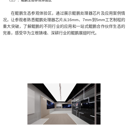
（三）：鲲鹏生态参观体验区
在鲲鹏生态参观体验区，通过展示鲲鹏处理器芯片及应用案例情
况，让参观者熟悉鲲鹏处理器芯片从16mm、7mm到5mm工艺制程的
重大突破，了解鲲鹏的不同行业的应用和一站式鲲鹏合作伙伴生态的
完善，感受华为立根铸魂、深耕行业的鲲鹏展翅时代。