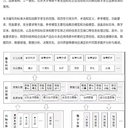
力、国家管网、三一重机、北京大学等数十家全国知名企业及院校共同推动数字孪生国家标准的
落地。
本次编写的标准大纲包括数字孪生的范围、规范性引用文件、术语和定义、参考模型、功能要
求、性能要求、安全要求等方面。参考模型主要包括概念模型和功能模型，涵盖目标实体，数字
实体，服务应用，以及支持目标实体和数字实体之间的信息交互接口等信息处理过程。其中，功
能要求部分，网思科技将结合自身产品在众多应用场景中积累的宝贵经验，就其在建模仿真、数
据同步、数据增强、数据分析、决策优化、访问界面等模块应满足的不同需求展开分析与阐述。