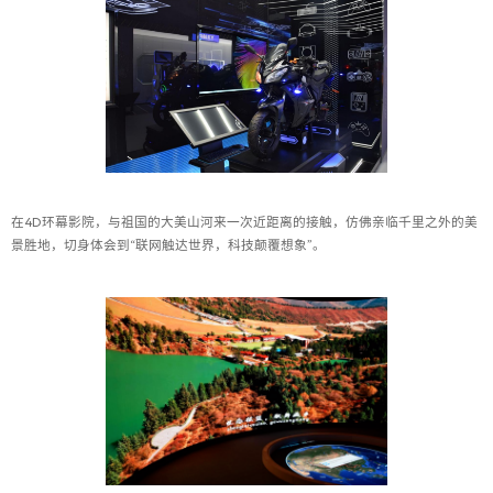
在4D环幕影院，与祖国的大美山河来一次近距离的接触，仿佛亲临千里之外的美
景胜地，切身体会到“联网触达世界，科技颠覆想象”。