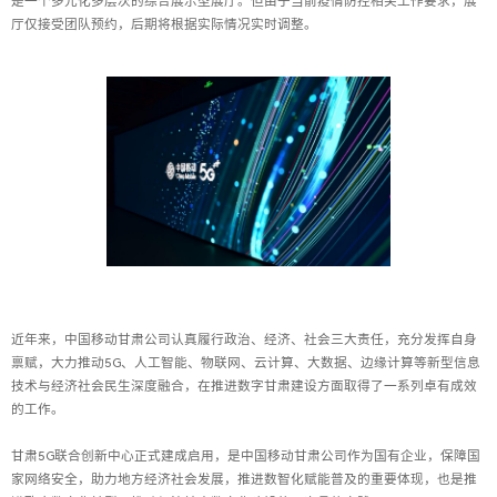
是一个多元化多层次的综合展示型展厅。但由于当前疫情防控相关工作要求，展
厅仅接受团队预约，后期将根据实际情况实时调整。
近年来，中国移动甘肃公司认真履行政治、经济、社会三大责任，充分发挥自身
禀赋，大力推动5G、人工智能、物联网、云计算、大数据、边缘计算等新型信息
技术与经济社会民生深度融合，在推进数字甘肃建设方面取得了一系列卓有成效
的工作。
甘肃5G联合创新中心正式建成启用，是中国移动甘肃公司作为国有企业，保障国
家网络安全，助力地方经济社会发展，推进数智化赋能普及的重要体现，也是推