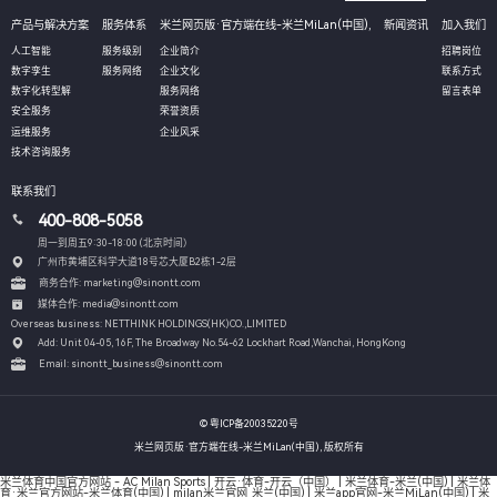
产品与解决方案
服务体系
米兰网页版·官方端在线-米兰MiLan(中国),
新闻资讯
加入我们
人工智能
服务级别
企业简介
招聘岗位
数字孪生
服务网络
企业文化
联系方式
数字化转型解
服务网络
留言表单
安全服务
荣誉资质
运维服务
企业风采
技术咨询服务
联系我们
400-808-5058
周一到周五9:30-18:00 (北京时间）
广州市黄埔区科学大道18号芯大厦B2栋1-2层
商务合作: marketing@sinontt.com
媒体合作: media@sinontt.com
Overseas business: NETTHINK HOLDINGS(HK)CO.,LIMITED
Add: Unit 04-05, 16F, The Broadway No.54-62 Lockhart Road,
Wanchai, HongKong
Email: sinontt_business@sinontt.com
© 粤ICP备20035220号
米兰网页版·官方端在线-米兰MiLan(中国), 版权所有
米兰体育中国官方网站 - AC Milan Sports
|
开云·体育-开云（中国）
|
米兰体育-米兰(中国)
|
米兰体
育·米兰官方网站-米兰体育(中国)
|
milan米兰官网_米兰(中国)
|
米兰app官网-米兰MiLan(中国)
|
米