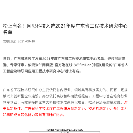
榜上有名！网思科技入选2021年度广东省工程技术研究中心
名单
发布日期：2021-08-10
日前，广东省科技厅发布2021年度广东省工程技术研究中心名单。经过层层筛
选、专家评审，依托米兰网页版·官方端在线-米兰MiLan(中国),建设的“广东省人
工智能及物联网应用工程技术研究中心”榜上有名。
广东省工程技术研究中心主要依托省内行业、领域具有科技实力的、拥有一定规
模以上创新型企业建设，部分依托高校和科研院所组建。工程中心旨在培育行业
领军企业，有效承接国家重大科技技术成果转化项目，推动经济高质量发展。
对
于认定条件，广东省科学技术厅在工程研发创新能力、技术检测能力、盈利能力
和科研成果转化能力等具有“硬核”要求。