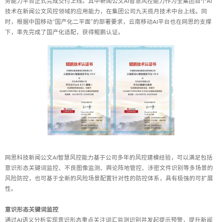
务能力平台正式完成交付上线。其中新闻公文AI智慧风控能力作为全集团首个AI
技术在新闻公文风控领域的应用能力，在集团公司九天揽月技术中台上线。同
时，根据中国移动“国产化二平面”的部署要求，云南移动AI平台也在网思的支撑
下，率先完成了国产化适配，获得鲲鹏认证。
网思科技新闻公文AI智慧风控能力基于公司多年的风控建模经验，可以满足包括
意识形态关键词监控、不良图像监测、舆论阵地管控、涉密文件识别等多场景的
风险防控，也可基于全新的风险场景配置针对性的防控体系，具有极强的可扩展
性。
意识形态关键词监控
通过AI语义分析实现意识形态重点关注词汇监测识别并发起提示预警，提升新闻