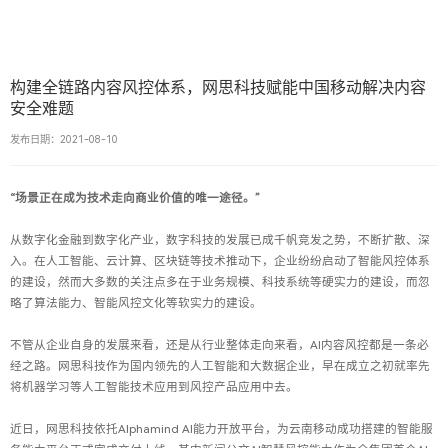
构建全链路内容风控体系，网思科技赋能中国移动解决内容
安全难题
发布日期：2021-08-10
“场景正在成为技术走向商业价值的唯一途径。”
从数字化金融到数字化产业，数字科技的发展已成千帆竞发之势，不断扩散、深
入。在人工智能、云计算、区块链等技术推动下，企业纷纷启动了智能风控体系
的建设，然而大多数的关注点多在于业务规模、科技系统等硬实力的建设，而忽
略了算法能力、智能风控文化等软实力的建设。
不管从企业自身的发展来看，还是从行业整体走向来看，AI内容风控都是一条必
经之路。网思科技作为国内领先的人工智能和大数据企业，早在成立之初就率先
将机器学习等人工智能技术应用到风控产品应用中去。
近日，网思科技依托Alphamind AI能力开放平台，为云南移动成功搭建的智能服